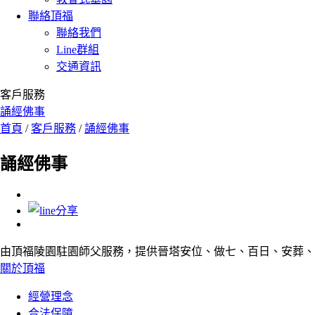
聯絡頂福
聯絡我們
Line群組
交通資訊
客戶服務
誦經佛事
首頁
/
客戶服務
/
誦經佛事
誦經佛事
由頂福陵園駐園師父服務，提供晉塔安位、做七、百日、安葬、
關於頂福
經營理念
合法保障