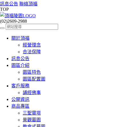
訊息公告
聯絡頂福
TOP
(02)2609-2988
關於頂福
經營理念
合法保障
訊息公告
園區介紹
園區特色
園區配置圖
客戶服務
誦經佛事
公開資訊
商品專區
三聖寶塔
景觀墓園
教會式墓園