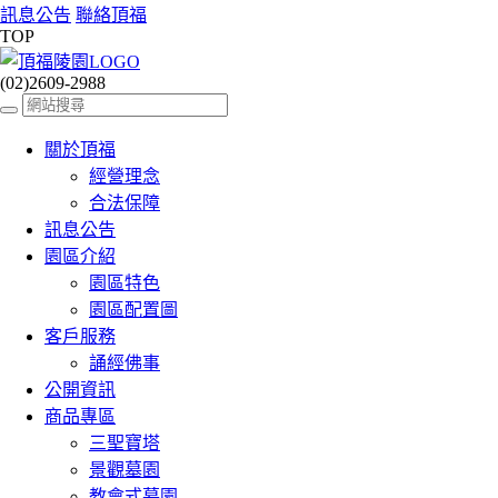
訊息公告
聯絡頂福
TOP
(02)2609-2988
關於頂福
經營理念
合法保障
訊息公告
園區介紹
園區特色
園區配置圖
客戶服務
誦經佛事
公開資訊
商品專區
三聖寶塔
景觀墓園
教會式墓園