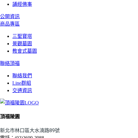
誦經佛事
公開資訊
商品專區
三聖寶塔
景觀墓園
教會式墓園
聯絡頂福
聯絡我們
Line群組
交通資訊
頂福陵園
新北市林口區大水湳路89號
電話：(02)2609-2988