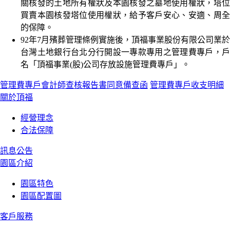
關核發的土地所有權狀及本園核發之墓地使用權狀，塔位
買賣本園核發塔位使用權狀，給予客戶安心、安適、周全
的保障。
92年7月殯葬管理條例實施後，頂福事業股份有限公司業於
台灣土地銀行台北分行開設一專款專用之管理費專戶，戶
名「頂福事業(股)公司存放設施管理費專戶」。
管理費專戶會計師查核報告書同意備查函
管理費專戶收支明細
關於頂福
經營理念
合法保障
訊息公告
園區介紹
園區特色
園區配置圖
客戶服務